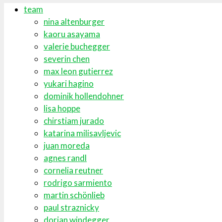
team
nina altenburger
kaoru asayama
valerie buchegger
severin chen
max leon gutierrez
yukari hagino
dominik hollendohner
lisa hoppe
chirstiam jurado
katarina milisavljevic
juan moreda
agnes randl
cornelia reutner
rodrigo sarmiento
martin schönlieb
paul straznicky
dorian windegger