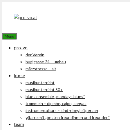
Zum
Inhalt
springen
Menü
pro-vo
der Verein
huglgasse 24 – umbau
märzstrasse – alt
kurse
musikunterricht
musikunterricht 50+
blues ensemble „mondays blues“
trommeln – djembe, cajon, congas
instrumentalkurs – kind + begleitperson
gitarre mit „besten freundinnen und freunden“
team