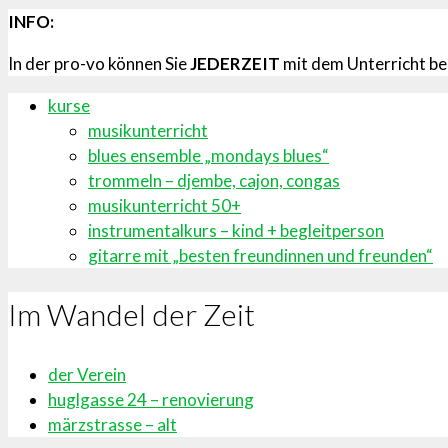
INFO:
In der pro-vo können Sie
JEDERZEIT
mit dem Unterricht be
kurse
musikunterricht
blues ensemble „mondays blues“
trommeln – djembe, cajon, congas
musikunterricht 50+
instrumentalkurs – kind + begleitperson
gitarre mit „besten freundinnen und freunden“
Im Wandel der Zeit
der Verein
huglgasse 24 – renovierung
märzstrasse – alt