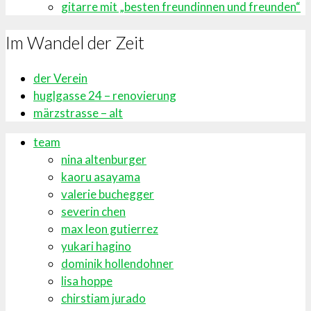
gitarre mit „besten freundinnen und freunden“
Im Wandel der Zeit
der Verein
huglgasse 24 – renovierung
märzstrasse – alt
team
nina altenburger
kaoru asayama
valerie buchegger
severin chen
max leon gutierrez
yukari hagino
dominik hollendohner
lisa hoppe
chirstiam jurado