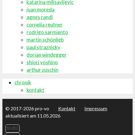
katarina milisavljevic
juan moreda
agnes randl
cornelia reutner
rodrigo sarmiento
martin schönlieb
paul straznicky
dorian windegger
shiori yoshino
arthur zuschin
chronik
kontakt
© 2017-2026
pro-vo
Kontakt
Impressum
aktualisiert am 11.05.2026
55.952