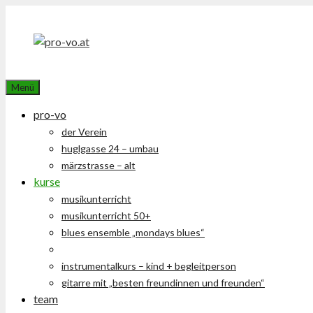
Zum
Inhalt
springen
Menü
pro-vo
der Verein
huglgasse 24 – umbau
märzstrasse – alt
kurse
musikunterricht
musikunterricht 50+
blues ensemble „mondays blues“
trommeln – djembe, cajon, congas
instrumentalkurs – kind + begleitperson
gitarre mit „besten freundinnen und freunden“
team