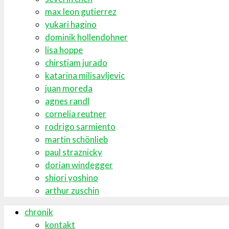
max leon gutierrez
yukari hagino
dominik hollendohner
lisa hoppe
chirstiam jurado
katarina milisavljevic
juan moreda
agnes randl
cornelia reutner
rodrigo sarmiento
martin schönlieb
paul straznicky
dorian windegger
shiori yoshino
arthur zuschin
chronik
kontakt