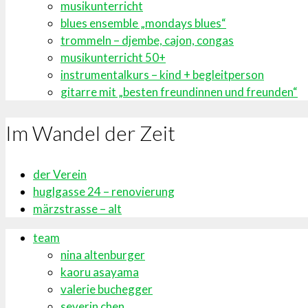
musikunterricht
blues ensemble „mondays blues“
trommeln – djembe, cajon, congas
musikunterricht 50+
instrumentalkurs – kind + begleitperson
gitarre mit „besten freundinnen und freunden“
Im Wandel der Zeit
der Verein
huglgasse 24 – renovierung
märzstrasse – alt
team
nina altenburger
kaoru asayama
valerie buchegger
severin chen